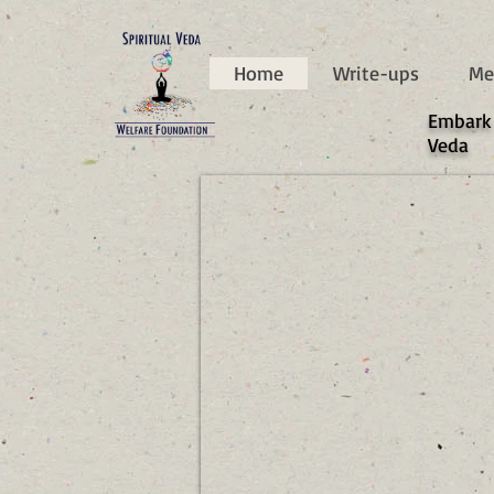
787d05a0997f4
Home
Write-ups
Me
​Embark
Veda